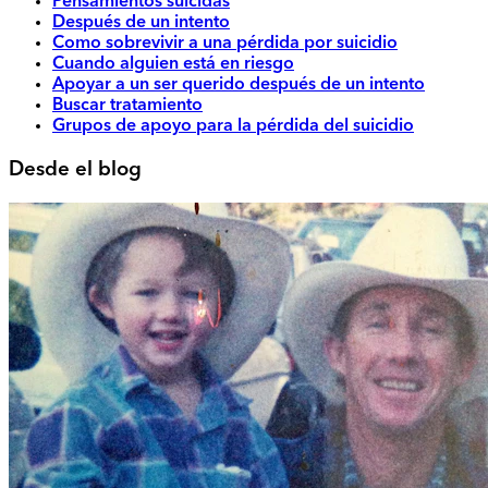
Pensamientos suicidas
Después de un intento
Como sobrevivir a una pérdida por suicidio
Cuando alguien está en riesgo
Apoyar a un ser querido después de un intento
Buscar tratamiento
Grupos de apoyo para la pérdida del suicidio
Desde el blog