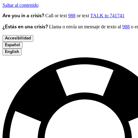
Saltar al contenido
Call or text
988
or text
TALK to 741741
Are you in a crisis?
Llama o envía un mensaje de texto al
988
o en
¿Estás en una crisis?
Accesibilidad
Español
English