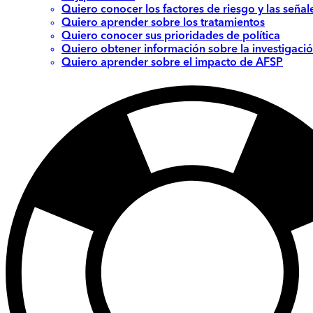
Quiero conocer los factores de riesgo y las señal
Quiero aprender sobre los tratamientos
Quiero conocer sus prioridades de política
Quiero obtener información sobre la investigació
Quiero aprender sobre el impacto de AFSP