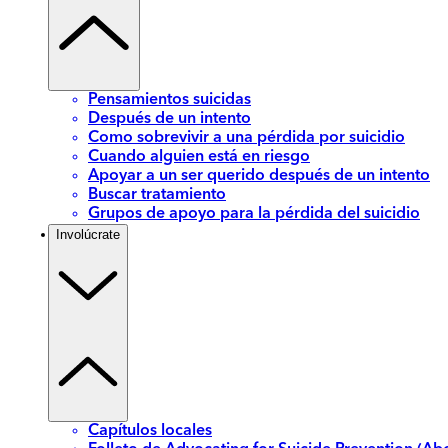
Pensamientos suicidas
Después de un intento
Como sobrevivir a una pérdida por suicidio
Cuando alguien está en riesgo
Apoyar a un ser querido después de un intento
Buscar tratamiento
Grupos de apoyo para la pérdida del suicidio
Involúcrate
Capítulos locales