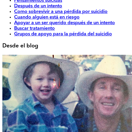
Pensamientos suicidas
Después de un intento
Como sobrevivir a una pérdida por suicidio
Cuando alguien está en riesgo
Apoyar a un ser querido después de un intento
Buscar tratamiento
Grupos de apoyo para la pérdida del suicidio
Desde el blog