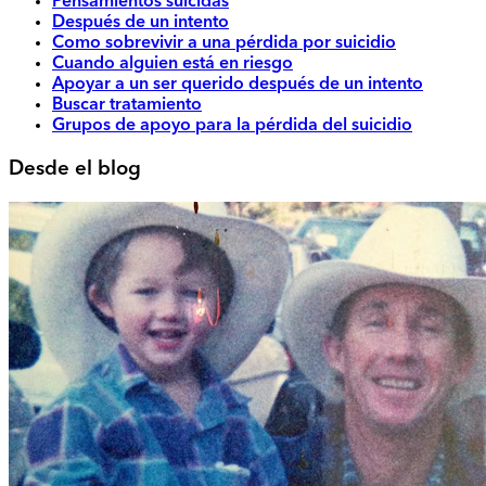
Pensamientos suicidas
Después de un intento
Como sobrevivir a una pérdida por suicidio
Cuando alguien está en riesgo
Apoyar a un ser querido después de un intento
Buscar tratamiento
Grupos de apoyo para la pérdida del suicidio
Desde el blog