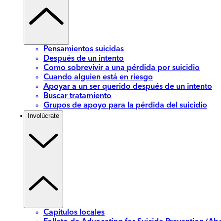
Pensamientos suicidas
Después de un intento
Como sobrevivir a una pérdida por suicidio
Cuando alguien está en riesgo
Apoyar a un ser querido después de un intento
Buscar tratamiento
Grupos de apoyo para la pérdida del suicidio
Involúcrate
Capítulos locales