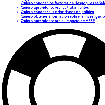
Quiero conocer los factores de riesgo y las señal
Quiero aprender sobre los tratamientos
Quiero conocer sus prioridades de política
Quiero obtener información sobre la investigació
Quiero aprender sobre el impacto de AFSP