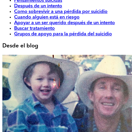
Pensamientos suicidas
Después de un intento
Como sobrevivir a una pérdida por suicidio
Cuando alguien está en riesgo
Apoyar a un ser querido después de un intento
Buscar tratamiento
Grupos de apoyo para la pérdida del suicidio
Desde el blog