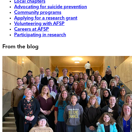
Local chapters
Advocating for suicide prevention
Community programs
Applying for a research grant
Volunteering with AFSP
Careers at AFSP
Participating in research
From the blog