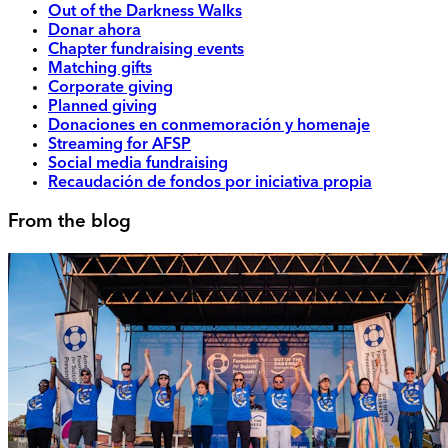
Out of the Darkness Walks
Donar ahora
Chapter fundraising events
Matching gifts
Corporate giving
Planned giving
Donaciones en conmemoración y homenaje
Streaming for AFSP
Social media fundraising
Recaudación de fondos por iniciativa propia
From the blog