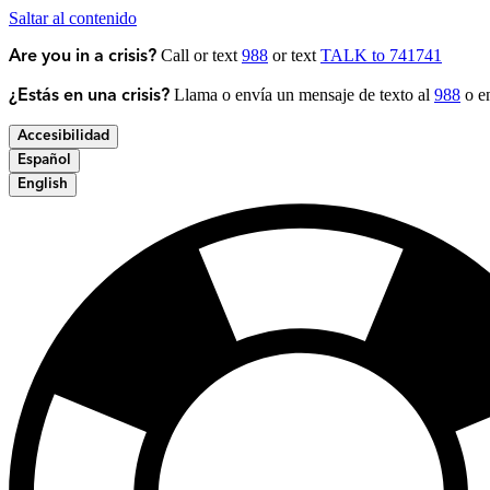
Saltar al contenido
Call or text
988
or text
TALK to 741741
Are you in a crisis?
Llama o envía un mensaje de texto al
988
o en
¿Estás en una crisis?
Accesibilidad
Español
English