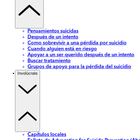
Pensamientos suicidas
Después de un intento
Como sobrevivir a una pérdida por suicidio
Cuando alguien está en riesgo
Apoyar a un ser querido después de un intento
Buscar tratamiento
Grupos de apoyo para la pérdida del suicidio
Involúcrate
Capítulos locales