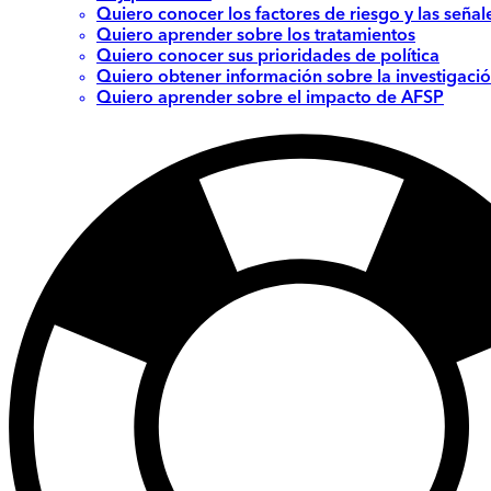
Quiero conocer los factores de riesgo y las señal
Quiero aprender sobre los tratamientos
Quiero conocer sus prioridades de política
Quiero obtener información sobre la investigació
Quiero aprender sobre el impacto de AFSP