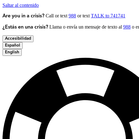
Saltar al contenido
Call or text
988
or text
TALK to 741741
Are you in a crisis?
Llama o envía un mensaje de texto al
988
o en
¿Estás en una crisis?
Accesibilidad
Español
English