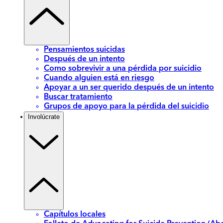
Pensamientos suicidas
Después de un intento
Como sobrevivir a una pérdida por suicidio
Cuando alguien está en riesgo
Apoyar a un ser querido después de un intento
Buscar tratamiento
Grupos de apoyo para la pérdida del suicidio
Involúcrate
Capítulos locales