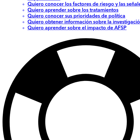
Quiero conocer los factores de riesgo y las señal
Quiero aprender sobre los tratamientos
Quiero conocer sus prioridades de política
Quiero obtener información sobre la investigació
Quiero aprender sobre el impacto de AFSP