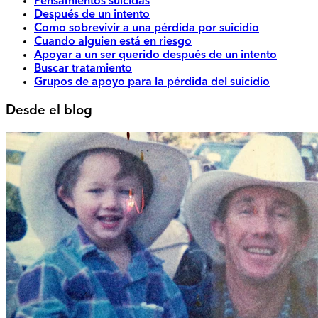
Pensamientos suicidas
Después de un intento
Como sobrevivir a una pérdida por suicidio
Cuando alguien está en riesgo
Apoyar a un ser querido después de un intento
Buscar tratamiento
Grupos de apoyo para la pérdida del suicidio
Desde el blog