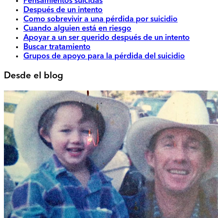
Pensamientos suicidas
Después de un intento
Como sobrevivir a una pérdida por suicidio
Cuando alguien está en riesgo
Apoyar a un ser querido después de un intento
Buscar tratamiento
Grupos de apoyo para la pérdida del suicidio
Desde el blog