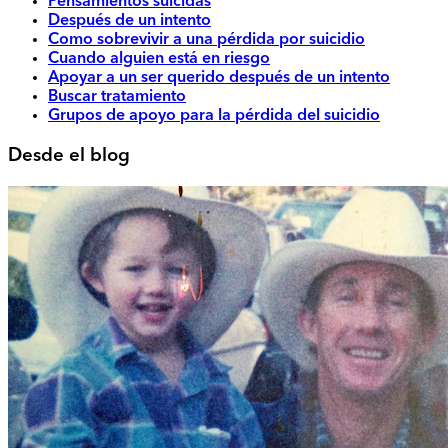
Pensamientos suicidas
Después de un intento
Como sobrevivir a una pérdida por suicidio
Cuando alguien está en riesgo
Apoyar a un ser querido después de un intento
Buscar tratamiento
Grupos de apoyo para la pérdida del suicidio
Desde el blog