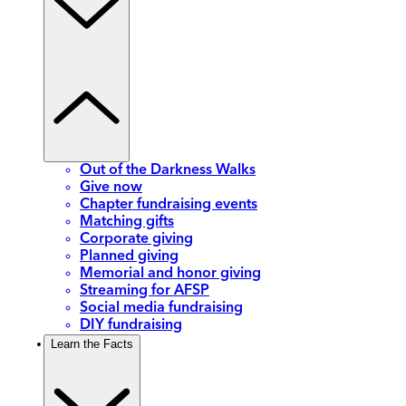
Out of the Darkness Walks
Give now
Chapter fundraising events
Matching gifts
Corporate giving
Planned giving
Memorial and honor giving
Streaming for AFSP
Social media fundraising
DIY fundraising
Learn the Facts