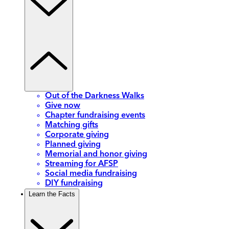
Out of the Darkness Walks
Give now
Chapter fundraising events
Matching gifts
Corporate giving
Planned giving
Memorial and honor giving
Streaming for AFSP
Social media fundraising
DIY fundraising
Learn the Facts