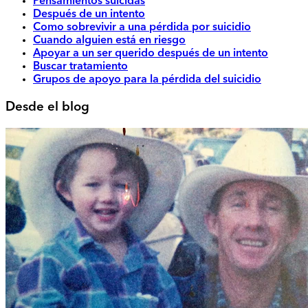
Pensamientos suicidas
Después de un intento
Como sobrevivir a una pérdida por suicidio
Cuando alguien está en riesgo
Apoyar a un ser querido después de un intento
Buscar tratamiento
Grupos de apoyo para la pérdida del suicidio
Desde el blog