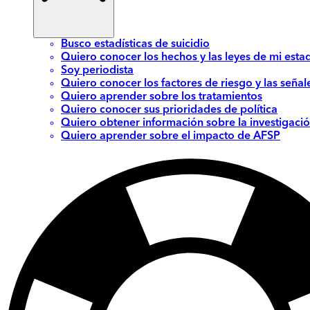
Busco estadísticas de suicidio
Quiero conocer los hechos y las leyes de mi esta
Soy periodista
Quiero conocer los factores de riesgo y las señal
Quiero aprender sobre los tratamientos
Quiero conocer sus prioridades de política
Quiero obtener información sobre la investigació
Quiero aprender sobre el impacto de AFSP