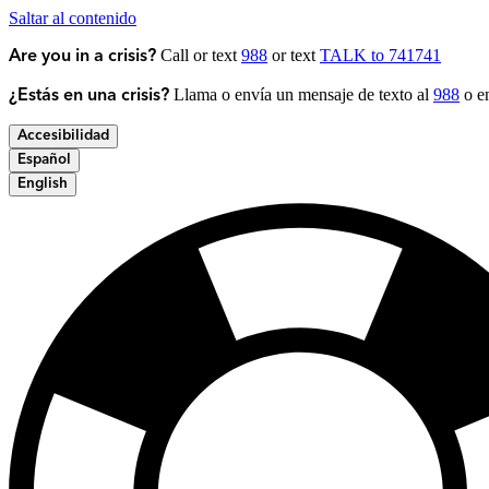
Saltar al contenido
Call or text
988
or text
TALK to 741741
Are you in a crisis?
Llama o envía un mensaje de texto al
988
o en
¿Estás en una crisis?
Accesibilidad
Español
English