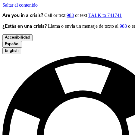
Saltar al contenido
Call or text
988
or text
TALK to 741741
Are you in a crisis?
Llama o envía un mensaje de texto al
988
o en
¿Estás en una crisis?
Accesibilidad
Español
English