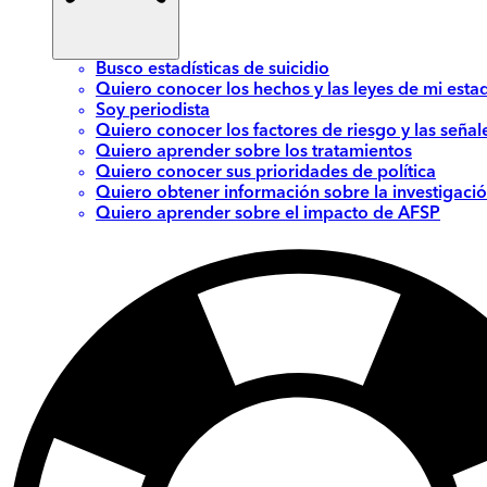
Busco estadísticas de suicidio
Quiero conocer los hechos y las leyes de mi esta
Soy periodista
Quiero conocer los factores de riesgo y las señal
Quiero aprender sobre los tratamientos
Quiero conocer sus prioridades de política
Quiero obtener información sobre la investigació
Quiero aprender sobre el impacto de AFSP