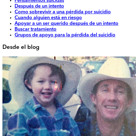
Pensamientos suicidas
Después de un intento
Como sobrevivir a una pérdida por suicidio
Cuando alguien está en riesgo
Apoyar a un ser querido después de un intento
Buscar tratamiento
Grupos de apoyo para la pérdida del suicidio
Desde el blog