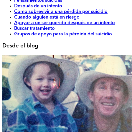
Pensamientos suicidas
Después de un intento
Como sobrevivir a una pérdida por suicidio
Cuando alguien está en riesgo
Apoyar a un ser querido después de un intento
Buscar tratamiento
Grupos de apoyo para la pérdida del suicidio
Desde el blog