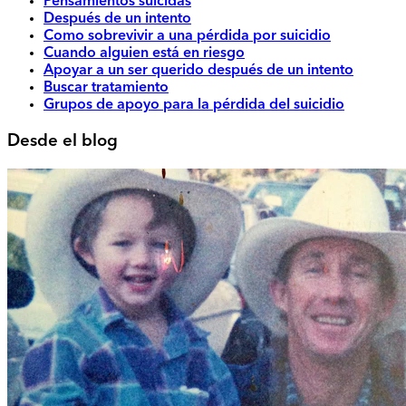
Pensamientos suicidas
Después de un intento
Como sobrevivir a una pérdida por suicidio
Cuando alguien está en riesgo
Apoyar a un ser querido después de un intento
Buscar tratamiento
Grupos de apoyo para la pérdida del suicidio
Desde el blog