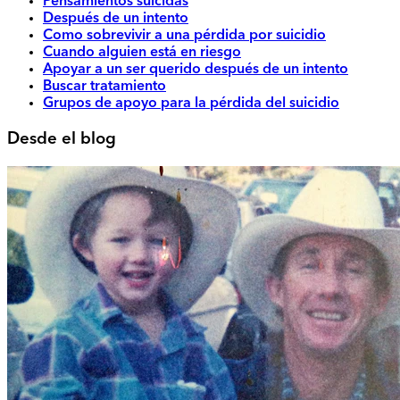
Pensamientos suicidas
Después de un intento
Como sobrevivir a una pérdida por suicidio
Cuando alguien está en riesgo
Apoyar a un ser querido después de un intento
Buscar tratamiento
Grupos de apoyo para la pérdida del suicidio
Desde el blog