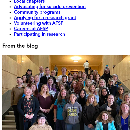
Local chapters
Advocating for suicide prevention
Community programs
Applying for a research grant
Volunteering with AFSP
Careers at AFSP
Participating in research
From the blog