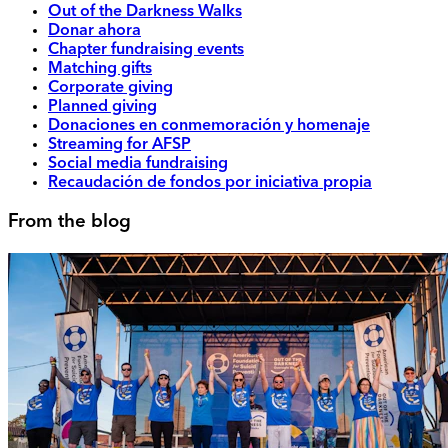
Out of the Darkness Walks
Donar ahora
Chapter fundraising events
Matching gifts
Corporate giving
Planned giving
Donaciones en conmemoración y homenaje
Streaming for AFSP
Social media fundraising
Recaudación de fondos por iniciativa propia
From the blog