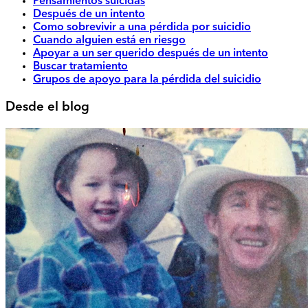
Pensamientos suicidas
Después de un intento
Como sobrevivir a una pérdida por suicidio
Cuando alguien está en riesgo
Apoyar a un ser querido después de un intento
Buscar tratamiento
Grupos de apoyo para la pérdida del suicidio
Desde el blog