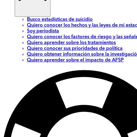
Busco estadísticas de suicidio
Quiero conocer los hechos y las leyes de mi esta
Soy periodista
Quiero conocer los factores de riesgo y las señal
Quiero aprender sobre los tratamientos
Quiero conocer sus prioridades de política
Quiero obtener información sobre la investigació
Quiero aprender sobre el impacto de AFSP