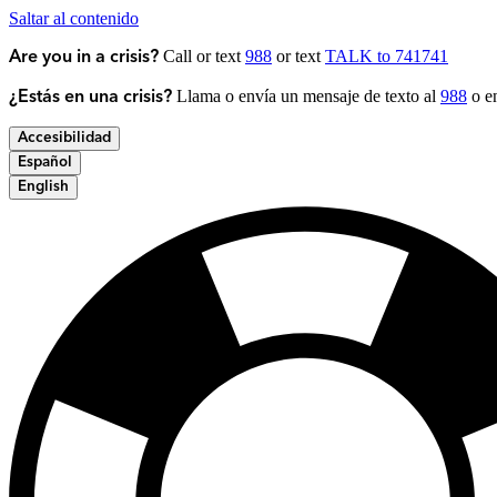
Saltar al contenido
Call or text
988
or text
TALK to 741741
Are you in a crisis?
Llama o envía un mensaje de texto al
988
o en
¿Estás en una crisis?
Accesibilidad
Español
English