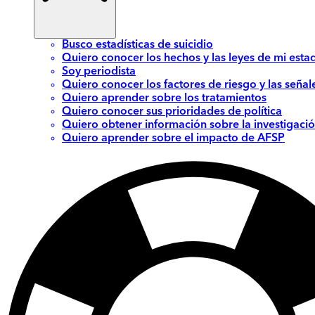
Busco estadísticas de suicidio
Quiero conocer los hechos y las leyes de mi esta
Soy periodista
Quiero conocer los factores de riesgo y las señal
Quiero aprender sobre los tratamientos
Quiero conocer sus prioridades de política
Quiero obtener información sobre la investigació
Quiero aprender sobre el impacto de AFSP