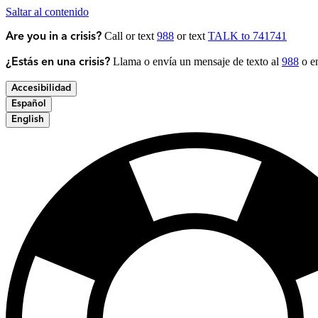
Saltar al contenido
Call or text
988
or text
TALK to 741741
Are you in a crisis?
Llama o envía un mensaje de texto al
988
o en
¿Estás en una crisis?
Accesibilidad
Español
English