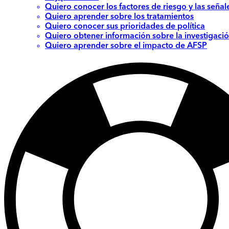
Quiero conocer los factores de riesgo y las señal
Quiero aprender sobre los tratamientos
Quiero conocer sus prioridades de política
Quiero obtener información sobre la investigació
Quiero aprender sobre el impacto de AFSP