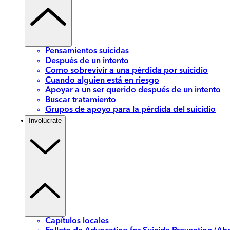
Pensamientos suicidas
Después de un intento
Como sobrevivir a una pérdida por suicidio
Cuando alguien está en riesgo
Apoyar a un ser querido después de un intento
Buscar tratamiento
Grupos de apoyo para la pérdida del suicidio
Involúcrate
Capítulos locales