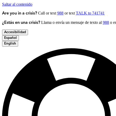
Saltar al contenido
Call or text
988
or text
TALK to 741741
Are you in a crisis?
Llama o envía un mensaje de texto al
988
o en
¿Estás en una crisis?
Accesibilidad
Español
English